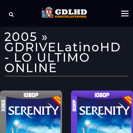
2005 »
GDRIVELatinoHD
- LO ULTIMO
ONLINE