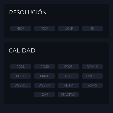
RESOLUCIÓN
480P
720P
1080P
4K
CALIDAD
BDXL
BD50
BD25
REMUX
BDRIP
BRRIP
HDRIP
DVDRIP
WEB-DL
WEBRIP
HDTV
60FPS
X265
PLACEBO