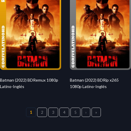
Batman (2022) BDRemux 1080p
Batman (2022) BDRip x265
Latino-Inglés
1080p Latino-Inglés
1
2
3
4
5
›
»