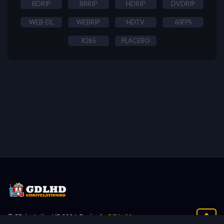
BDRIP
BRRIP
HDRIP
DVDRIP
WEB-DL
WEBRIP
HDTV
60FPS
X265
PLACEBO
© GDriveLatinoHD 2026, Design by
BZK•90