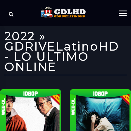
2022 »
GDRIVELatinoHD
- LO ULTIMO
ONLINE