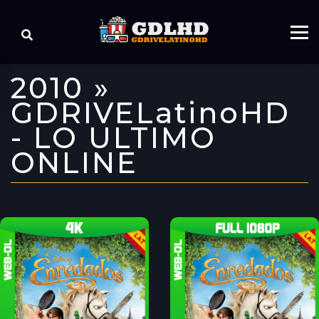
2010 »
GDRIVELatinoHD
- LO ULTIMO
ONLINE