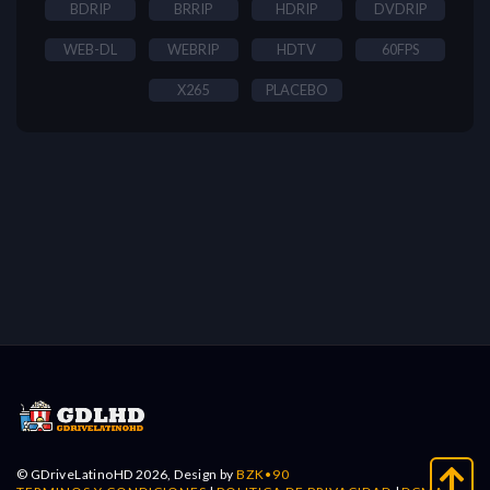
BDRIP
BRRIP
HDRIP
DVDRIP
WEB-DL
WEBRIP
HDTV
60FPS
X265
PLACEBO
© GDriveLatinoHD 2026, Design by
BZK•90