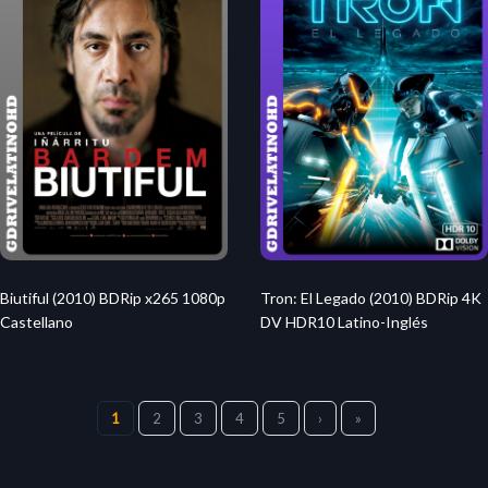
Biutiful (2010) BDRip x265 1080p
Tron: El Legado (2010) BDRip 4K
Castellano
DV HDR10 Latino-Inglés
1
2
3
4
5
›
»