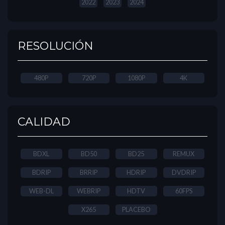
2022
2023
2024
RESOLUCIÓN
480P
720P
1080P
4K
CALIDAD
BDXL
BD50
BD25
REMUX
BDRIP
BRRIP
HDRIP
DVDRIP
WEB-DL
WEBRIP
HDTV
60FPS
X265
PLACEBO