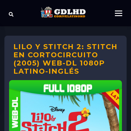
LILO Y STITCH 2: STITCH
EN CORTOCIRCUITO
(2005) WEB-DL 1080P
LATINO-INGLÉS