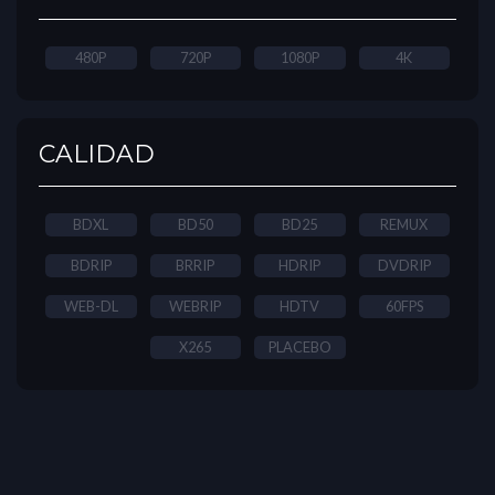
480P
720P
1080P
4K
CALIDAD
BDXL
BD50
BD25
REMUX
BDRIP
BRRIP
HDRIP
DVDRIP
WEB-DL
WEBRIP
HDTV
60FPS
X265
PLACEBO