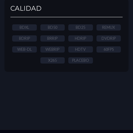
CALIDAD
BDXL
BD50
BD25
REMUX
BDRIP
BRRIP
HDRIP
DVDRIP
WEB-DL
WEBRIP
HDTV
60FPS
X265
PLACEBO