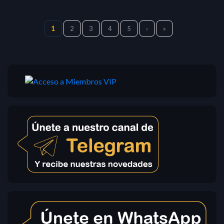
1
2
3
4
5
›
»