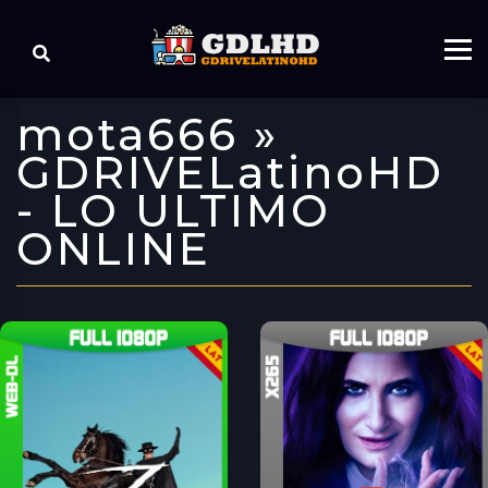
mota666 »
GDRIVELatinoHD
- LO ULTIMO
ONLINE