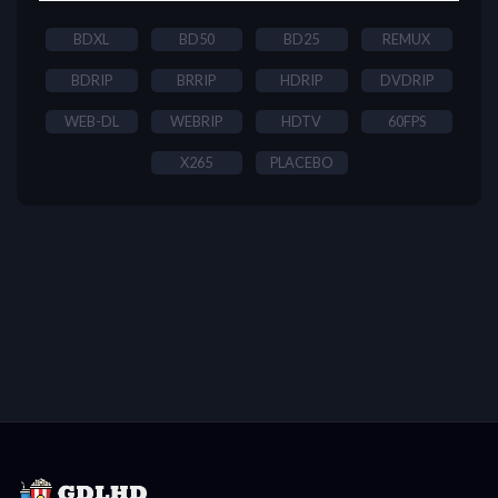
BDXL
BD50
BD25
REMUX
BDRIP
BRRIP
HDRIP
DVDRIP
WEB-DL
WEBRIP
HDTV
60FPS
X265
PLACEBO