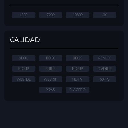
480P
720P
1080P
4K
CALIDAD
BDXL
BD50
BD25
REMUX
BDRIP
BRRIP
HDRIP
DVDRIP
WEB-DL
WEBRIP
HDTV
60FPS
X265
PLACEBO