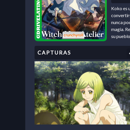
Koko es u
convertir
nunca pod
magia. Re
su pueblo,