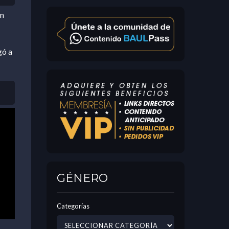
on
gó a
GÉNERO
Categorías