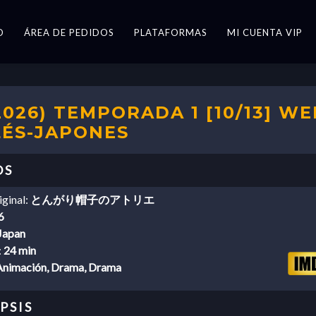
O
ÁREA DE PEDIDOS
PLATAFORMAS
MI CUENTA VIP
026) TEMPORADA 1 [10/13] WE
LÉS-JAPONES
iginal:
とんがり帽子のアトリエ
6
Japan
:
24 min
Animación, Drama, Drama