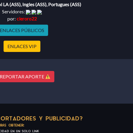
l LA (ASS), Ingles (ASS), Portugues (ASS)
Servidores:
por:
cleroro22
ENLACES PÚBLICOS
ENLACES VIP
REPORTAR APORTE