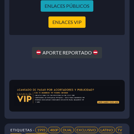
ENLACES PÚBLICOS
ENLACES VIP
APORTE REPORTADO
ETIQUETAS -
1993
480P
DUAL
EXCLUSIVO
LATINO
TV