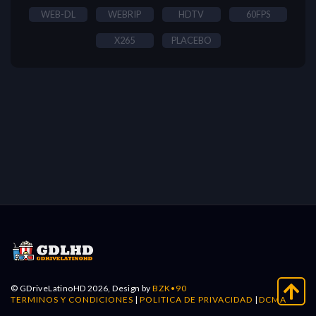
WEB-DL
WEBRIP
HDTV
60FPS
X265
PLACEBO
© GDriveLatinoHD 2026, Design by
BZK•90
TERMINOS Y CONDICIONES
|
POLITICA DE PRIVACIDAD
|
DCMA