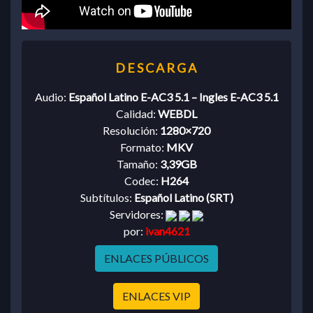
Audio:
Español Latino E-AC3 5.1 – Ingles E-AC3 5.1
Calidad:
WEBDL
Resolución:
1280×720
Formato:
MKV
Tamaño:
3,39GB
Codec:
H264
Subtítulos:
Español Latino (SRT)
Servidores:
por:
ivan4621
ENLACES PÚBLICOS
ENLACES VIP