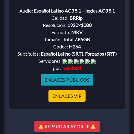
Audio:
Español Latino AC3 5.1 – Ingles AC3 5.1
Calidad:
BRRip
Resolución:
1920×1080
Formato:
MKV
Tamaño:
Total 7.85GB
Codec:
H264
Subtítulos:
Español Latino (SRT), Forzados (SRT)
Servidores:
por:
ivan4621
ENLACES PÚBLICOS
ENLACES VIP
REPORTAR APORTE