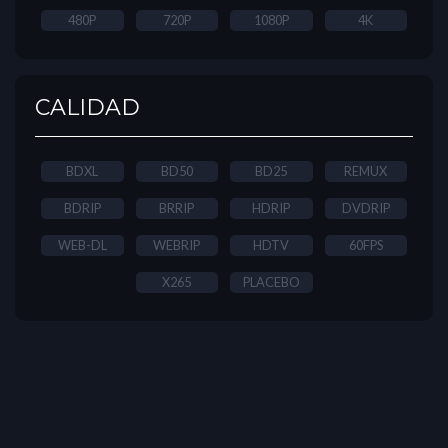
480P
720P
1080P
4K
CALIDAD
BDXL
BD50
BD25
REMUX
BDRIP
BRRIP
HDRIP
DVDRIP
WEB-DL
WEBRIP
HDTV
60FPS
X265
PLACEBO