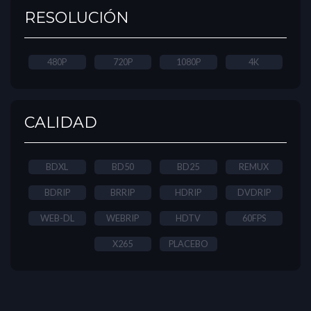
RESOLUCIÓN
480P
720P
1080P
4K
CALIDAD
BDXL
BD50
BD25
REMUX
BDRIP
BRRIP
HDRIP
DVDRIP
WEB-DL
WEBRIP
HDTV
60FPS
X265
PLACEBO