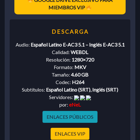
MIEMBROS VIP
Audio:
Español Latino E-AC3 5.1 – Inglés E-AC3 5.1
Calidad:
WEBDL
Resolución:
1280×720
Formato:
MKV
Tamaño:
4.60 GB
Codec:
H264
Subtítulos:
Español Latino (SRT), Inglés (SRT)
Servidores:
por:
eNeL
ENLACES PÚBLICOS
ENLACES VIP