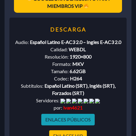
MIEMBROS VIP
Audio:
Español Latino E-AC3 2.0 – Ingles E-AC3 2.0
Calidad:
WEBDL
Resolución:
1920×800
Formato:
MKV
Tamaño:
6.62GB
Codec:
H264
Subtítulos:
Español Latino (SRT), Inglés (SRT),
Forzados (SRT)
Servidores:
por:
ivan4621
ENLACES PÚBLICOS
ENLACES VIP