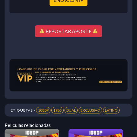
REPORTAR APORTE
ETIQUETAS -
1080P
1985
DUAL
EXCLUSIVO
LATINO
Peliculas relacionadas