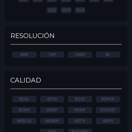
2022
2023
2024
RESOLUCIÓN
480P
720P
1080P
4K
CALIDAD
BDXL
BD50
BD25
REMUX
BDRIP
BRRIP
HDRIP
DVDRIP
WEB-DL
WEBRIP
HDTV
60FPS
X265
PLACEBO