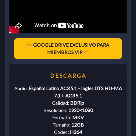
GOOGLE DRIVE EXCLUSIVO PARA
MIEMBROS VIP
Audio:
Español Latino AC3 5.1 – Ingles DTS HD-MA
7.1 + AC3 5.1
Calidad:
BDRip
Resolución:
1920×1080
Formato:
MKV
Tamaño:
12GB
Codec:
H264