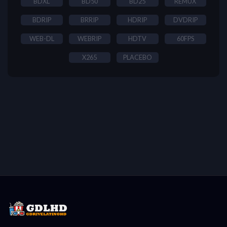
BDXL
BD50
BD25
REMUX
BDRIP
BRRIP
HDRIP
DVDRIP
WEB-DL
WEBRIP
HDTV
60FPS
X265
PLACEBO