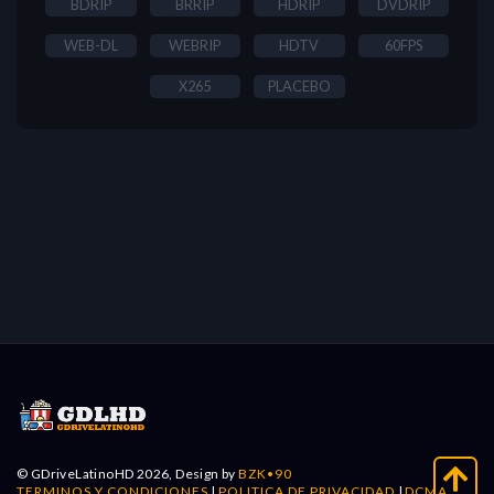
BDRIP
BRRIP
HDRIP
DVDRIP
WEB-DL
WEBRIP
HDTV
60FPS
X265
PLACEBO
© GDriveLatinoHD 2026, Design by
BZK•90
TERMINOS Y CONDICIONES
|
POLITICA DE PRIVACIDAD
|
DCMA