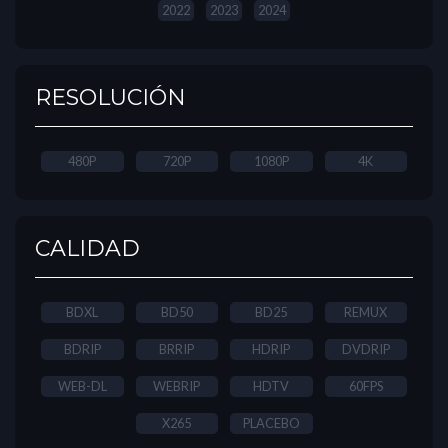
2022
2023
2024
RESOLUCIÓN
480P
720P
1080P
4K
CALIDAD
BDXL
BD50
BD25
REMUX
BDRIP
BRRIP
HDRIP
DVDRIP
WEB-DL
WEBRIP
HDTV
60FPS
X265
PLACEBO