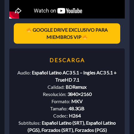
GOOGLE DRIVE EXCLUSIVO PARA
MIEMBROS VIP
Audio:
Español Latino AC3 5.1 – Ingles AC3 5.1 +
TrueHD 7.1
Calidad:
BDRemux
Resolución:
3840×2160
Formato:
MKV
Tamaño:
48.3GB
Codec:
H264
Subtítulos:
Español Latino (SRT), Español Latino
(PGS), Forzados (SRT), Forzados (PGS)