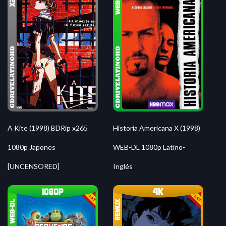
A Kite (1998) BDRip x265
Historia Americana X (1998)
1080p Japones
WEB-DL 1080p Latino-
[UNCENSORED]
Inglés