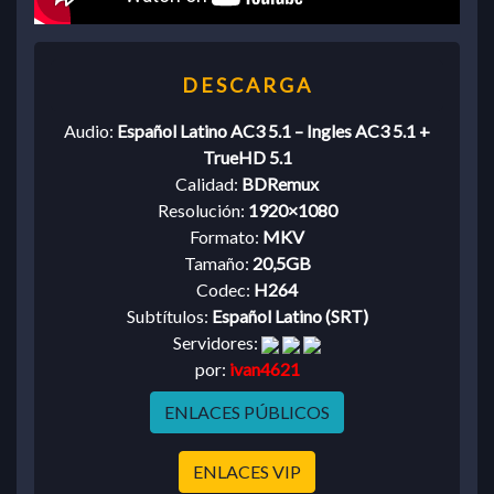
Audio:
Español Latino AC3 5.1 – Ingles AC3 5.1 +
TrueHD 5.1
Calidad:
BDRemux
Resolución:
1920×1080
Formato:
MKV
Tamaño:
20,5GB
Codec:
H264
Subtítulos:
Español Latino (SRT)
Servidores:
por:
ivan4621
ENLACES PÚBLICOS
ENLACES VIP