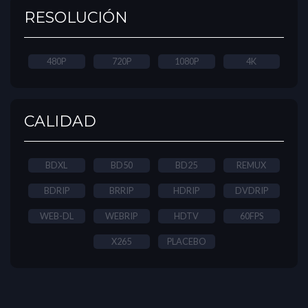
RESOLUCIÓN
480P
720P
1080P
4K
CALIDAD
BDXL
BD50
BD25
REMUX
BDRIP
BRRIP
HDRIP
DVDRIP
WEB-DL
WEBRIP
HDTV
60FPS
X265
PLACEBO