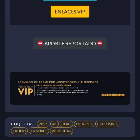
ENLACES VIP
APORTE REPORTADO
ETIQUETAS -
2025
4K
DUAL
ESTRENO
EXCLUSIVO
LATINO
TV SERIES
WEB-DL 4K