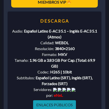
MIEMBROS VIP
Audio:
Español Latino E-AC3 5.1 – Inglés E-AC3 5.1
(Atmos)
Calidad:
WEBDL
Resolución:
3840×2160
Formato:
MKV
Tamaño:
1.96 GB a 3.83 GB Por Cap. (Total: 69.9
GB)
Codec:
H265 | 10bit
Subtítulos:
Español Latino (SRT), Inglés (SRT),
Forzados (SRT)
Servidores:
por:
eNeL
ENLACES PÚBLICOS