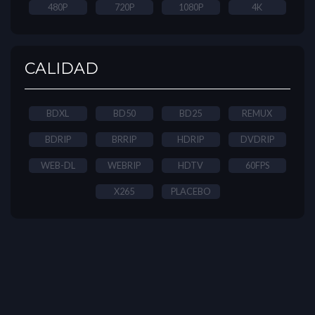
480P
720P
1080P
4K
CALIDAD
BDXL
BD50
BD25
REMUX
BDRIP
BRRIP
HDRIP
DVDRIP
WEB-DL
WEBRIP
HDTV
60FPS
X265
PLACEBO