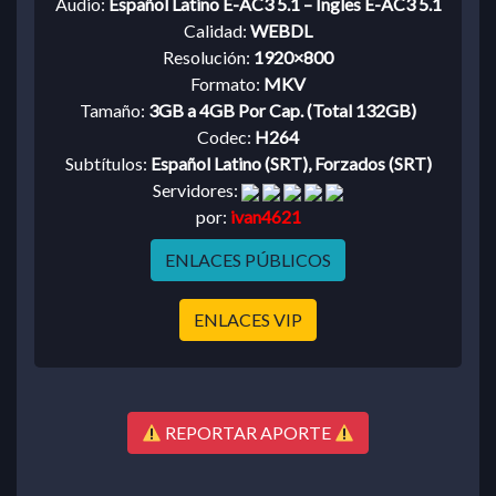
Audio:
Español Latino E-AC3 5.1 – Ingles E-AC3 5.1
Calidad:
WEBDL
Resolución:
1920×800
Formato:
MKV
Tamaño:
3GB a 4GB Por Cap. (Total 132GB)
Codec:
H264
Subtítulos:
Español Latino (SRT), Forzados (SRT)
Servidores:
por:
ivan4621
ENLACES PÚBLICOS
ENLACES VIP
REPORTAR APORTE