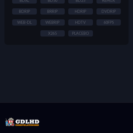
BDXL
BD50
BD25
REMUX
BDRIP
BRRIP
HDRIP
DVDRIP
WEB-DL
WEBRIP
HDTV
60FPS
X265
PLACEBO