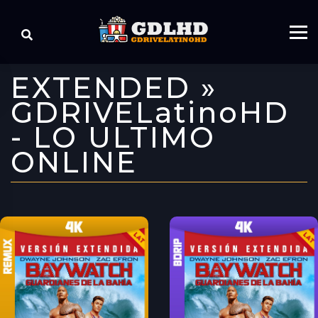
EXTENDED »
GDRIVELatinoHD
- LO ULTIMO
ONLINE