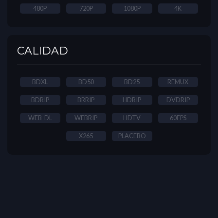
480P
720P
1080P
4K
CALIDAD
BDXL
BD50
BD25
REMUX
BDRIP
BRRIP
HDRIP
DVDRIP
WEB-DL
WEBRIP
HDTV
60FPS
X265
PLACEBO