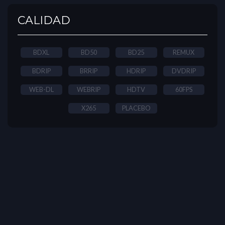
CALIDAD
BDXL
BD50
BD25
REMUX
BDRIP
BRRIP
HDRIP
DVDRIP
WEB-DL
WEBRIP
HDTV
60FPS
X265
PLACEBO