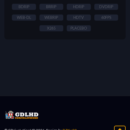
BDRIP
BRRIP
HDRIP
DVDRIP
WEB-DL
WEBRIP
HDTV
60FPS
X265
PLACEBO