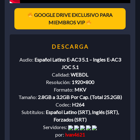
GOOGLE DRIVE EXCLUSIVO PARA
MIEMBROS VIP
Audio:
Español Latino E-AC3 5.1 – Ingles E-AC3
JOC 5.1
Calidad:
WEBDL
Resolución:
1920×800
Formato:
MKV
Tamaño:
2.8GB a 3.2GB Por Cap. (Total 25.2GB)
Codec:
H264
Subtítulos:
Español Latino (SRT), Inglés (SRT),
Forzados (SRT)
Servidores:
por:
ivan4621