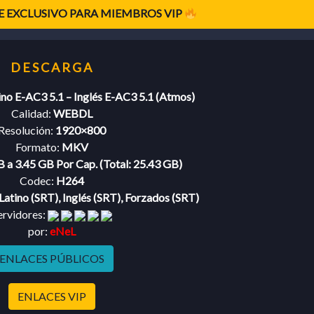
 EXCLUSIVO PARA MIEMBROS VIP
ino E-AC3 5.1 – Inglés E-AC3 5.1 (Atmos)
Calidad:
WEBDL
Resolución:
1920×800
Formato:
MKV
 a 3.45 GB Por Cap. (Total: 25.43 GB)
Codec:
H264
Latino (SRT), Inglés (SRT), Forzados (SRT)
ervidores:
por:
eNeL
ENLACES PÚBLICOS
ENLACES VIP