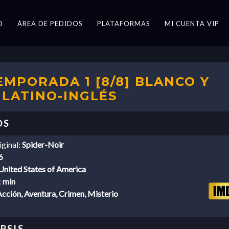
O
ÁREA DE PEDIDOS
PLATAFORMAS
MI CUENTA VIP
EMPORADA 1 [8/8] BLANCO Y
 LATINO-INGLÉS
iginal:
Spider-Noir
6
United States of America
:
min
cción, Aventura, Crimen, Misterio