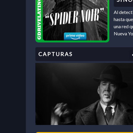
Al detect
hasta que
una red q
Nueva Yor