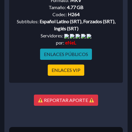
Formato:
MKV
Tamaño:
4.77 GB
Codec:
H264
Subtítulos:
Español Latino (SRT), Forzados (SRT),
Inglés (SRT)
Servidores:
por:
eNeL
ENLACES PÚBLICOS
ENLACES VIP
REPORTAR APORTE