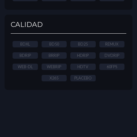
CALIDAD
BDXL
BD50
BD25
REMUX
BDRIP
BRRIP
HDRIP
DVDRIP
WEB-DL
WEBRIP
HDTV
60FPS
X265
PLACEBO