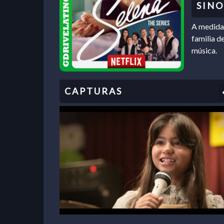
A medida 
familia de
música.