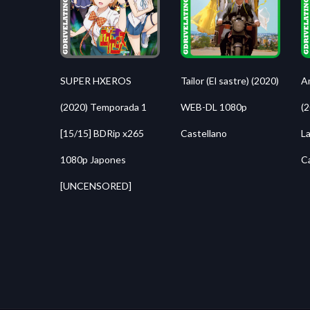
Tailor (El sastre) (2020)
SUPER HXEROS
A
WEB-DL 1080p
(2020) Temporada 1
(
Castellano
[15/15] BDRip x265
La
1080p Japones
C
[UNCENSORED]