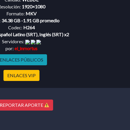
esolución:
1920×1080
Formato:
MKV
:
34.38 GB -1.91 GB promedio
Codec:
H264
spañol Latino (SRT), Inglés (SRT) x2
Servidores:
por:
el_inmortus
ENLACES PÚBLICOS
ENLACES VIP
REPORTAR APORTE