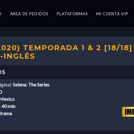
O
ÁREA DE PEDIDOS
PLATAFORMAS
MI CUENTA VIP
2020) TEMPORADA 1 & 2 [18/18]
-INGLÉS
iginal:
Selena: The Series
0
Mexico
:
40 min
Drama