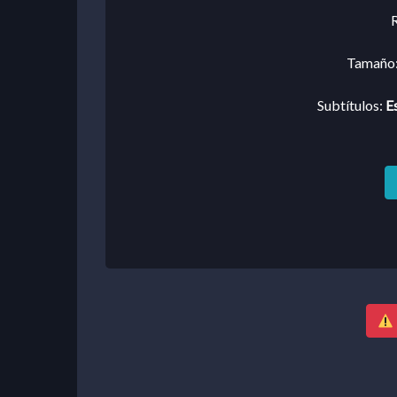
R
Tamaño
Subtítulos:
E