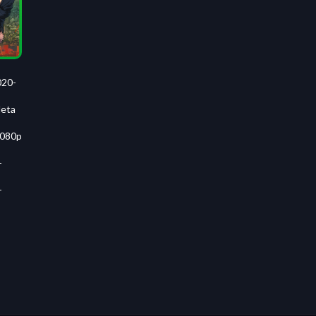
020-
leta
1080p
-
-