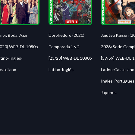
Jujutsu Kaisen (2
mor. Boda. Azar
Dorohedoro (2020)
2026) Serie Comp
2020) WEB-DL 1080p
Temporada 1 y 2
[59/59] WEB-DL 
tino-Inglés-
[23/23] WEB-DL 1080p
Latino-Castellano
astellano
Latino-Inglés
Ingles-Portugues
Japones