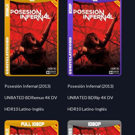
Posesión Infernal (2013)
Posesión Infernal (2013)
UNRATED BDRemux 4K DV
UNRATED BDRip 4K DV
HDR10 Latino-Inglés
HDR10 Latino-Inglés