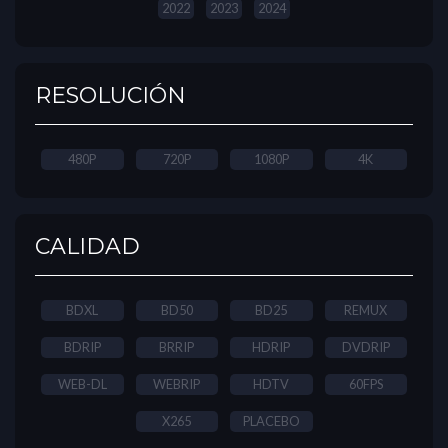
2022
2023
2024
RESOLUCIÓN
480P
720P
1080P
4K
CALIDAD
BDXL
BD50
BD25
REMUX
BDRIP
BRRIP
HDRIP
DVDRIP
WEB-DL
WEBRIP
HDTV
60FPS
X265
PLACEBO