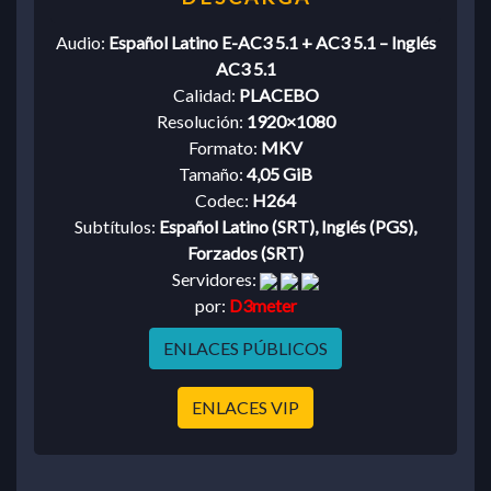
Audio:
Español Latino E-AC3 5.1 + AC3 5.1 – Inglés
AC3 5.1
Calidad:
PLACEBO
Resolución:
1920×1080
Formato:
MKV
Tamaño:
4,05 GiB
Codec:
H264
Subtítulos:
Español Latino (SRT), Inglés (PGS),
Forzados (SRT)
Servidores:
por:
D3meter
ENLACES PÚBLICOS
ENLACES VIP