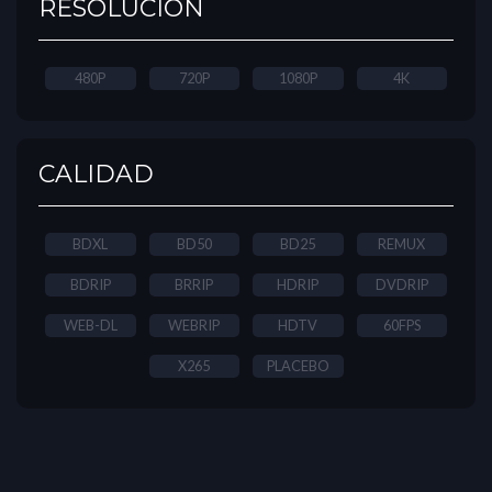
RESOLUCIÓN
480P
720P
1080P
4K
CALIDAD
BDXL
BD50
BD25
REMUX
BDRIP
BRRIP
HDRIP
DVDRIP
WEB-DL
WEBRIP
HDTV
60FPS
X265
PLACEBO