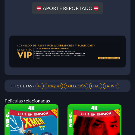
APORTE REPORTADO
ETIQUETAS -
4K
BDRip 4K
COLECCIÓN
DUAL
LATINO
Peliculas relacionadas