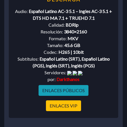
Audio:
Español Latino AC-3 5.1 – Ingles AC-3 5.1 +
DTS HD MA 7.1 + TRUEHD 7.1
Calidad:
BDRip
Resolución:
3840×2160
Formato:
MKV
Tamaño:
45.6 GB
Codec:
H265 | 10bit
Subtítulos:
Español Latino (SRT), Español Latino
(PGS), Inglés (SRT), Inglés (PGS)
Servidores:
por:
Darkthanos
ENLACES PÚBLICOS
ENLACES VIP