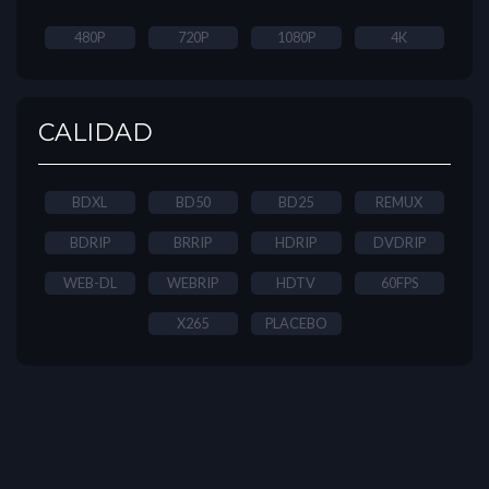
480P
720P
1080P
4K
CALIDAD
BDXL
BD50
BD25
REMUX
BDRIP
BRRIP
HDRIP
DVDRIP
WEB-DL
WEBRIP
HDTV
60FPS
X265
PLACEBO