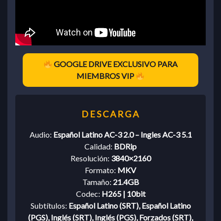
GOOGLE DRIVE EXCLUSIVO PARA
MIEMBROS VIP
Audio:
Español Latino AC-3 2.0 – Ingles AC-3 5.1
Calidad:
BDRip
Resolución:
3840×2160
Formato:
MKV
Tamaño:
21.4GB
Codec:
H265 | 10bit
Subtítulos:
Español Latino (SRT), Español Latino
(PGS), Inglés (SRT), Inglés (PGS), Forzados (SRT),