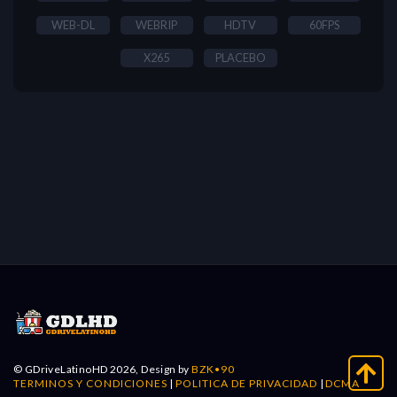
WEB-DL
WEBRIP
HDTV
60FPS
X265
PLACEBO
© GDriveLatinoHD 2026, Design by
BZK•90
TERMINOS Y CONDICIONES
|
POLITICA DE PRIVACIDAD
|
DCMA