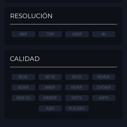
RESOLUCIÓN
480P
720P
1080P
4K
CALIDAD
BDXL
BD50
BD25
REMUX
BDRIP
BRRIP
HDRIP
DVDRIP
WEB-DL
WEBRIP
HDTV
60FPS
X265
PLACEBO