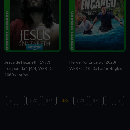
Jesús de Nazareth (1977)
Héroe Por Encargo (2023)
Temporada 1 [4/4] WEB-DL
WEB-DL 1080p Latino-Inglés
1080p Latino
«
‹
370
371
372
373
374
›
»