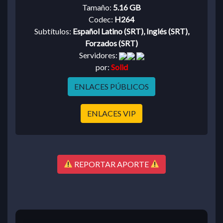
Tamaño:
5.16 GB
Codec:
H264
Subtítulos:
Español Latino (SRT), Inglés (SRT),
Forzados (SRT)
Servidores:
por:
Solid
ENLACES PÚBLICOS
ENLACES VIP
REPORTAR APORTE