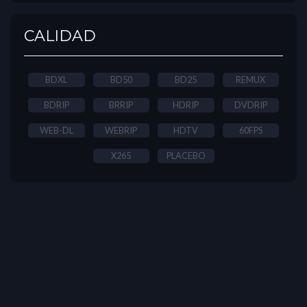
CALIDAD
BDXL
BD50
BD25
REMUX
BDRIP
BRRIP
HDRIP
DVDRIP
WEB-DL
WEBRIP
HDTV
60FPS
X265
PLACEBO