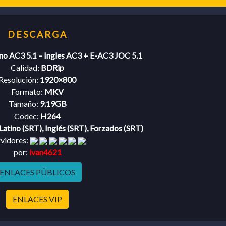
ino AC3 5.1 – Ingles AC3 + E-AC3 JOC 5.1
Calidad:
BDRip
Resolución:
1920×800
Formato:
MKV
Tamaño:
9.19GB
Codec:
H264
Latino (SRT), Inglés (SRT), Forzados (SRT)
rvidores:
por:
ivan4621
ENLACES PÚBLICOS
ENLACES VIP