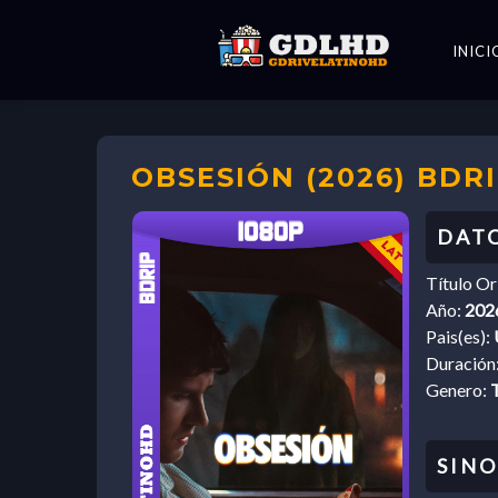
INICI
OBSESIÓN (2026) BDR
Título Or
Año:
202
Pais(es):
Duración
Genero:
T