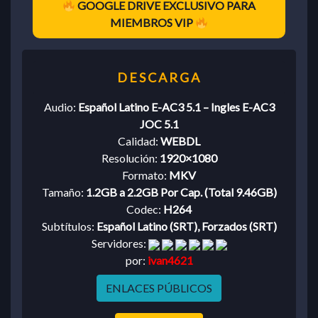
GOOGLE DRIVE EXCLUSIVO PARA
MIEMBROS VIP
Audio:
Español Latino E-AC3 5.1 – Ingles E-AC3
JOC 5.1
Calidad:
WEBDL
Resolución:
1920×1080
Formato:
MKV
Tamaño:
1.2GB a 2.2GB Por Cap. (Total 9.46GB)
Codec:
H264
Subtítulos:
Español Latino (SRT), Forzados (SRT)
Servidores:
por:
ivan4621
ENLACES PÚBLICOS