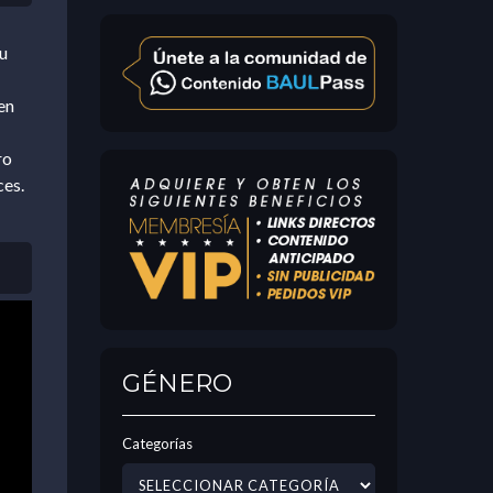
u
en
ro
ces.
GÉNERO
Categorías