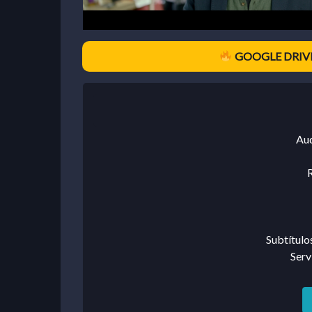
GOOGLE DRIVE
Au
R
Subtítulo
Serv