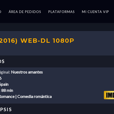
O
ÁREA DE PEDIDOS
PLATAFORMAS
MI CUENTA VIP
016) WEB-DL 1080P
iginal:
Nuestros amantes
6
Spain
:
88 min
Romance | Comedia romántica