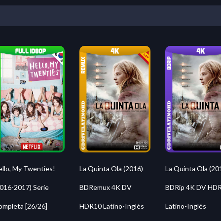
ello, My Twenties!
La Quinta Ola (2016)
La Quinta Ola (20
2016-2017) Serie
BDRemux 4K DV
BDRip 4K DV HD
ompleta [26/26]
HDR10 Latino-Inglés
Latino-Inglés