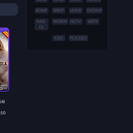
BDRIP
BRRIP
HDRIP
DVDRIP
WEB-
WEBRIP
HDTV
60FPS
DL
X265
PLACEBO
16)
R10