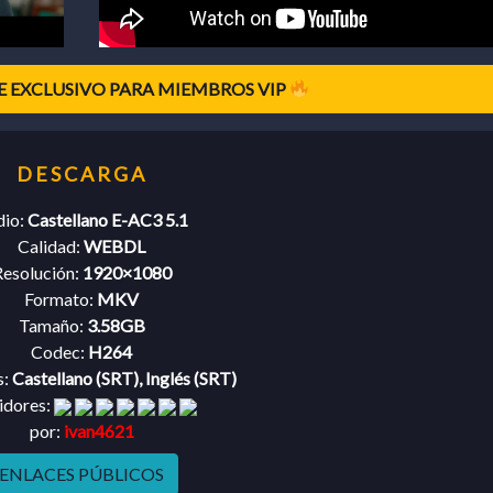
 EXCLUSIVO PARA MIEMBROS VIP
dio:
Castellano E-AC3 5.1
Calidad:
WEBDL
esolución:
1920×1080
Formato:
MKV
Tamaño:
3.58GB
Codec:
H264
s:
Castellano (SRT), Inglés (SRT)
idores:
por:
ivan4621
ENLACES PÚBLICOS