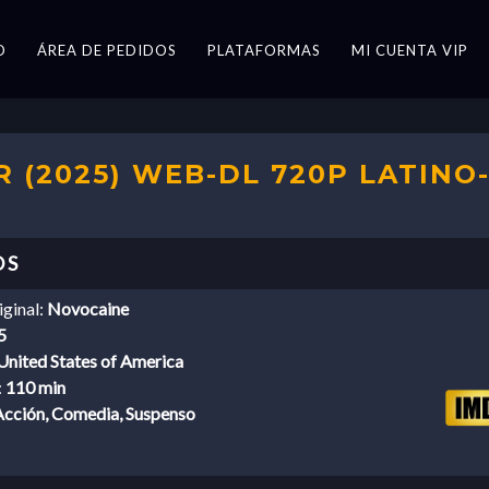
O
ÁREA DE PEDIDOS
PLATAFORMAS
MI CUENTA VIP
 (2025) WEB-DL 720P LATINO
iginal:
Novocaine
5
United States of America
:
110 min
Acción, Comedia, Suspenso