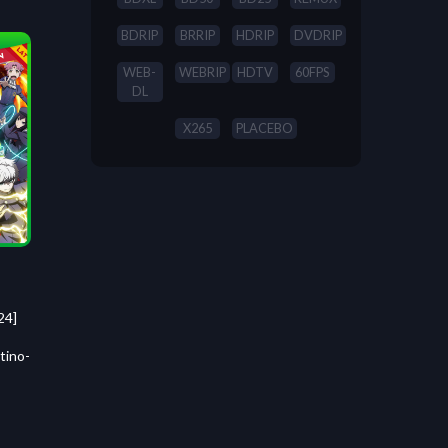
BDRIP
BRRIP
HDRIP
DVDRIP
WEB-
WEBRIP
HDTV
60FPS
DL
X265
PLACEBO
24]
tino-