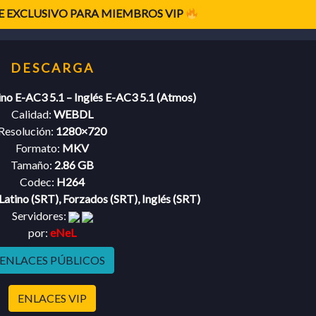
 EXCLUSIVO PARA MIEMBROS VIP
ino E-AC3 5.1 – Inglés E-AC3 5.1 (Atmos)
Calidad:
WEBDL
Resolución:
1280×720
Formato:
MKV
Tamaño:
2.86 GB
Codec:
H264
Latino (SRT), Forzados (SRT), Inglés (SRT)
Servidores:
por:
eNeL
ENLACES PÚBLICOS
ENLACES VIP