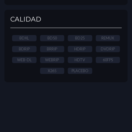
CALIDAD
BDXL
BD50
BD25
REMUX
BDRIP
BRRIP
HDRIP
DVDRIP
WEB-DL
WEBRIP
HDTV
60FPS
X265
PLACEBO