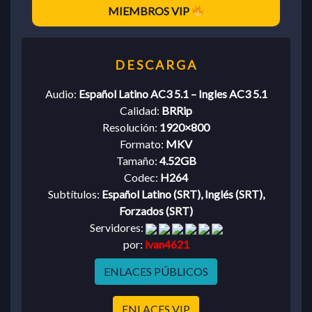
MIEMBROS VIP
Audio:
Español Latino AC3 5.1 – Ingles AC3 5.1
Calidad:
BRRip
Resolución:
1920×800
Formato:
MKV
Tamaño:
4.52GB
Codec:
H264
Subtítulos:
Español Latino (SRT), Inglés (SRT),
Forzados (SRT)
Servidores:
por:
ivan4621
ENLACES PÚBLICOS
ENLACES VIP