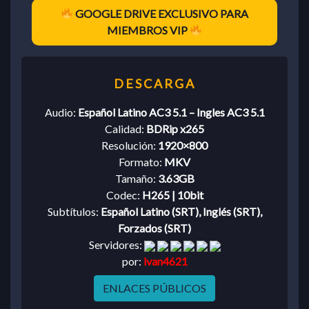
GOOGLE DRIVE EXCLUSIVO PARA
MIEMBROS VIP
Audio:
Español Latino AC3 5.1 – Ingles AC3 5.1
Calidad:
BDRip x265
Resolución:
1920×800
Formato:
MKV
Tamaño:
3.63GB
Codec:
H265 | 10bit
Subtítulos:
Español Latino (SRT), Inglés (SRT),
Forzados (SRT)
Servidores:
por:
ivan4621
ENLACES PÚBLICOS