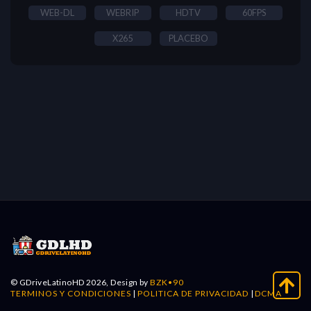
WEB-DL
WEBRIP
HDTV
60FPS
X265
PLACEBO
© GDriveLatinoHD 2026, Design by
BZK•90
TERMINOS Y CONDICIONES
|
POLITICA DE PRIVACIDAD
|
DCMA