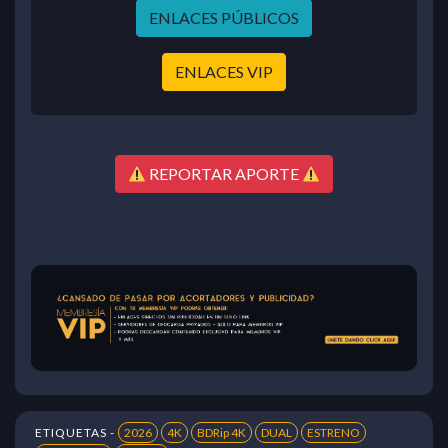
ENLACES PÚBLICOS
ENLACES VIP
REPORTAR APORTE
ETIQUETAS -
2026
4K
BDRip 4K
DUAL
ESTRENO