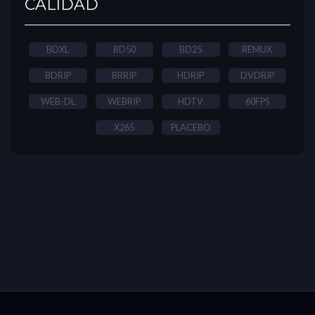
CALIDAD
BDXL
BD50
BD25
REMUX
BDRIP
BRRIP
HDRIP
DVDRIP
WEB-DL
WEBRIP
HDTV
60FPS
X265
PLACEBO