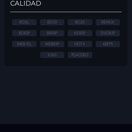
CALIDAD
BDXL
BD50
BD25
REMUX
BDRIP
BRRIP
HDRIP
DVDRIP
WEB-DL
WEBRIP
HDTV
60FPS
X265
PLACEBO