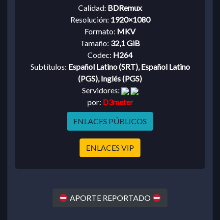
Calidad:
BDRemux
Resolución:
1920×1080
Formato:
MKV
Tamaño:
32,1 GiB
Codec:
H264
Subtítulos:
Español Latino (SRT), Español Latino
(PGS), Inglés (PGS)
Servidores:
por:
D3meter
ENLACES PÚBLICOS
ENLACES VIP
APORTE REPORTADO