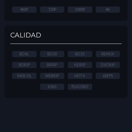
480P
720P
1080P
4K
CALIDAD
BDXL
BD50
BD25
REMUX
BDRIP
BRRIP
HDRIP
DVDRIP
WEB-DL
WEBRIP
HDTV
60FPS
X265
PLACEBO