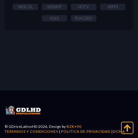
WEB-DL
WEBRIP
HDTV
60FPS
X265
PLACEBO
© GDriveLatinoHD 2026, Design by
BZK•90
TERMINOS Y CONDICIONES
|
POLITICA DE PRIVACIDAD
|
DCMA