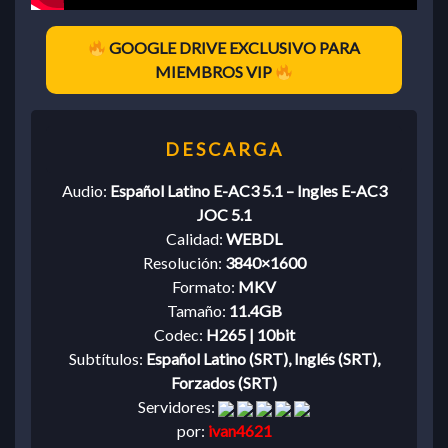
GOOGLE DRIVE EXCLUSIVO PARA
MIEMBROS VIP
Audio:
Español Latino E-AC3 5.1 – Ingles E-AC3
JOC 5.1
Calidad:
WEBDL
Resolución:
3840×1600
Formato:
MKV
Tamaño:
11.4GB
Codec:
H265 | 10bit
Subtítulos:
Español Latino (SRT), Inglés (SRT),
Forzados (SRT)
Servidores:
por:
ivan4621