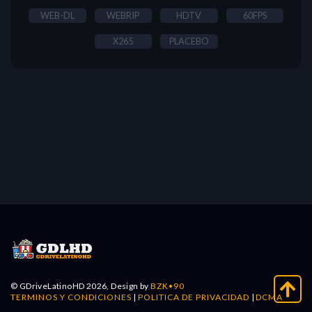
WEB-DL
WEBRIP
HDTV
60FPS
X265
PLACEBO
© GDriveLatinoHD 2026, Design by
BZK•90
TERMINOS Y CONDICIONES
|
POLITICA DE PRIVACIDAD
|
DCMA