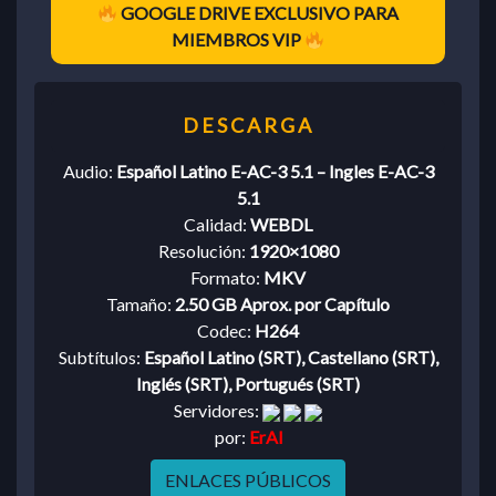
GOOGLE DRIVE EXCLUSIVO PARA
MIEMBROS VIP
Audio:
Español Latino E-AC-3 5.1 – Ingles E-AC-3
5.1
Calidad:
WEBDL
Resolución:
1920×1080
Formato:
MKV
Tamaño:
2.50 GB Aprox. por Capítulo
Codec:
H264
Subtítulos:
Español Latino (SRT), Castellano (SRT),
Inglés (SRT), Portugués (SRT)
Servidores:
por:
ErAl
ENLACES PÚBLICOS