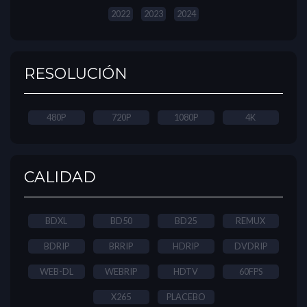
2022
2023
2024
RESOLUCIÓN
480P
720P
1080P
4K
CALIDAD
BDXL
BD50
BD25
REMUX
BDRIP
BRRIP
HDRIP
DVDRIP
WEB-DL
WEBRIP
HDTV
60FPS
X265
PLACEBO