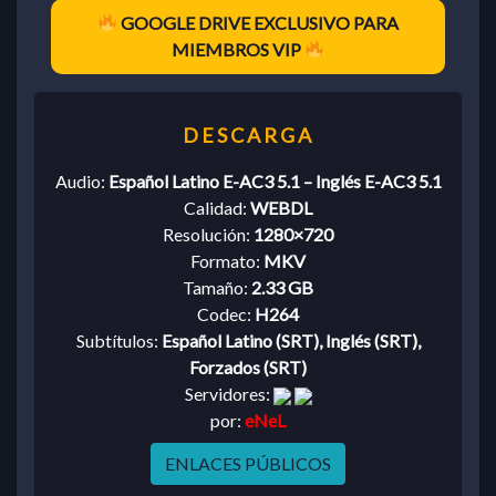
GOOGLE DRIVE EXCLUSIVO PARA
MIEMBROS VIP
Audio:
Español Latino E-AC3 5.1 – Inglés E-AC3 5.1
Calidad:
WEBDL
Resolución:
1280×720
Formato:
MKV
Tamaño:
2.33 GB
Codec:
H264
Subtítulos:
Español Latino (SRT), Inglés (SRT),
Forzados (SRT)
Servidores:
por:
eNeL
ENLACES PÚBLICOS