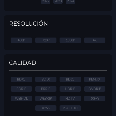
2022
2023
2024
RESOLUCIÓN
480P
720P
1080P
4K
CALIDAD
BDXL
BD50
BD25
REMUX
BDRIP
BRRIP
HDRIP
DVDRIP
WEB-DL
WEBRIP
HDTV
60FPS
X265
PLACEBO