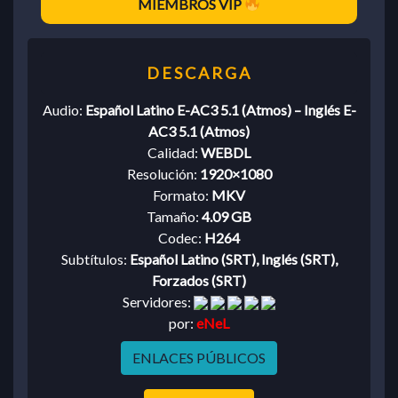
MIEMBROS VIP
Audio:
Español Latino E-AC3 5.1 (Atmos) – Inglés E-
AC3 5.1 (Atmos)
Calidad:
WEBDL
Resolución:
1920×1080
Formato:
MKV
Tamaño:
4.09 GB
Codec:
H264
Subtítulos:
Español Latino (SRT), Inglés (SRT),
Forzados (SRT)
Servidores:
por:
eNeL
ENLACES PÚBLICOS